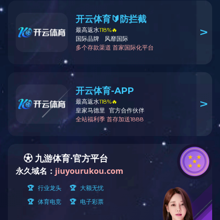
新闻中心
吉林市BB网页版
www.flikaa.com
●
BB网页版 环境信息公
磷酸三丁酯
BB网页版 环境信息公开公示
址：吉林经济技术开发区九江
磷酸三乙酯(TEP)
查看详细