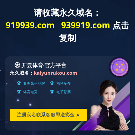
欢迎您访
BB网页版
网站！
中文版
English
网站首页
公司简介
产品介