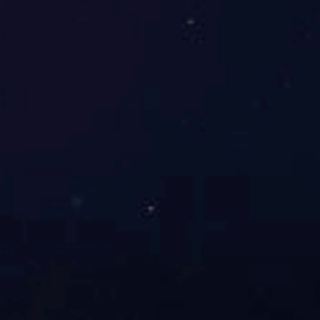
项
项目介绍
技术领域
本实用新型涉及磷酸三乙酯技术
背景技术
磷酸三乙酯是一种无色透明液体
镁在醚甲苯混合溶液中煮沸时，
基丁基醚等，将磷酸三乙酯与苯胺
磷酸三乙酯在进行生产后溶液的
在进行一波冷却后水的温度会一
发明内容