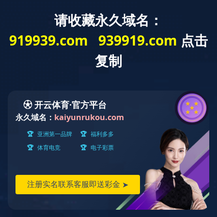
欢迎您访
BB网页版
网站！
中文版
English
网站首页
公司简介
产品介