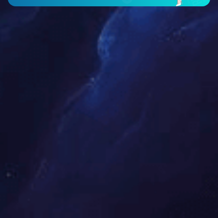
请参阅图1至图4所示，一种化工
所述的装置本体100包括乙醇罐
所述的运输机构包括安装架119
纹杆121的底端皆固定安装有稳
使用时，可通过推动乙醇罐本体1
钮122带动螺纹杆121旋转，
力，保证了装置移动后的稳定性
所述乙醇罐本体110的顶端固定
罐本体110的顶端固定安装有开关
侧的搅拌叶片对乙醇罐本体11
所述乙醇罐本体110的内壁固定
的外侧相贴合，当搅拌轴114转
所述乙醇罐本体110的内壁均匀
所述阻流片117的内侧固定安装
本实用新型的工作过程：
当需要搬运本装置时，可通过乙醇