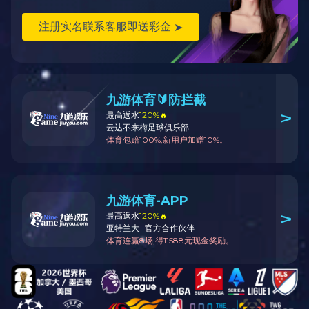
项
BB(中国)
三氯化磷
项
亚磷酸三乙酯
项
企业地址：吉林市吉林经济技术开发区
三号道
项目介绍
0432-63055699
BB(中国)
技术领域
本实用新型涉及化工生产技术领
背景技术
乙醇（ethanol）是一种有机
不可直接饮用。乙醇的水溶液具